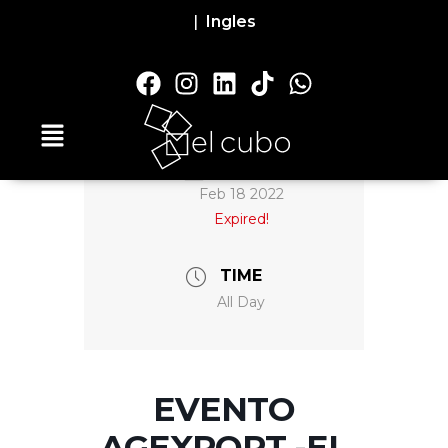
|
Ingles
DATE
Feb 18 2022
Expired!
TIME
All Day
EVENTO
AGEXPORT -EL